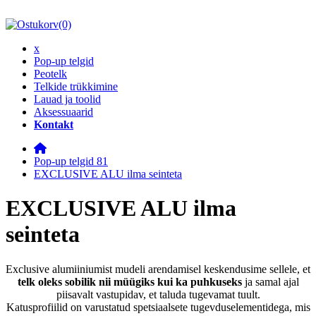
(0)
x
Pop-up telgid
Peotelk
Telkide trükkimine
Lauad ja toolid
Aksessuaarid
Kontakt
Pop-up telgid 81
EXCLUSIVE ALU ilma seinteta
EXCLUSIVE ALU ilma
seinteta
Exclusive alumiiniumist mudeli arendamisel keskendusime sellele, et
telk oleks sobilik nii müügiks kui ka puhkuseks
ja samal ajal
piisavalt vastupidav, et taluda tugevamat tuult.
Katusprofiilid on varustatud spetsiaalsete tugevduselementidega, mis