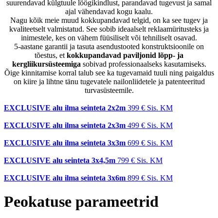
suurendavad külgtuule löögikindlust, parandavad tugevust ja samal
ajal vähendavad kogu kaalu.
Nagu kõik meie muud kokkupandavad telgid, on ka see tugev ja
kvaliteetselt valmistatud. See sobib ideaalselt reklaamüritusteks ja
inimestele, kes on vähem füüsiliselt või tehniliselt osavad.
5-aastane garantii ja tasuta asendustooted konstruktsioonile on
tõestus, et
kokkupandavad paviljonid lõpp- ja
kergliikursüsteemiga
sobivad professionaalseks kasutamiseks.
Õige kinnitamise korral talub see ka tugevamaid tuuli ning paigaldus
on kiire ja lihtne tänu tugevatele nailonliidetele ja patenteeritud
turvasüsteemile.
EXCLUSIVE alu ilma seinteta 2x2m
399 €
Sis. KM
EXCLUSIVE alu ilma seinteta 2x3m
499 €
Sis. KM
EXCLUSIVE alu ilma seinteta 3x3m
699 €
Sis. KM
EXCLUSIVE alu seinteta 3x4,5m
799 €
Sis. KM
EXCLUSIVE alu ilma seinteta 3x6m
899 €
Sis. KM
Peokatuse parameetrid