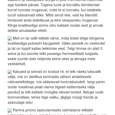
ega toodete pärast. Tugeva tuule ja korraliku kinnitamise
korral tunnete mugavust, mida te ei tunneks, kui ostaksite
turult odavamaid telke. Mitte ainult teie, vaid ka kliendid
hindavad seda stabiilsuse ja kiire ülespaneku mugavust.
Kõrge kvaliteediga sinine värv kaitseb rooste eest ja annab
sellele ainulaadse efekti.
Meil on lai valik telkide värve, mida leiate kõige kõrgema
kvaliteediga polüestri kangastelt. Väike peotelk on veekindel
ja tal on topelt kaitse lekkimise eest. Telgi hinnas on alati 3
seina ja kui soovite telki peaaegu hermeetiliselt sulgeda,
saate juurde osta neljanda seina ukse ja aknaga meie
veebilehelt.
Katused ja seinad on loodud nii, et telk näeks luksuslik
välja, mis on täielikus kontrastis vähem atraktiivsete
näitusetelkidega, mis säästavad tootmiskuludelt. Isegi parim
toode maailmas peab olema õigesti esitlemiseks välja
pandud ja telk kaitseb müügiks olevad tooted. Astuge uude
kümnendisse, tehes õige valiku, jälgige müügi trende ja
saavutage edu!
Parima promo saavutamiseks valmistame telkidel