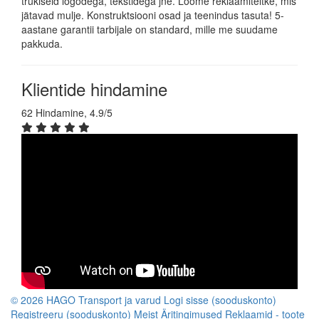
trükiseid logodega, tekstidega jne. Loome reklaamiteltke, mis
jätavad mulje. Konstruktsiooni osad ja teenindus tasuta! 5-
aastane garantii tarbijale on standard, mille me suudame
pakkuda.
Klientide hindamine
62 Hindamine, 4.9/5
© 2026 HAGO
Transport ja varud
Logi sisse (sooduskonto)
Registreeru (sooduskonto)
Meist
Äritingimused
Reklaamid - toote