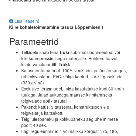
Lisa lisasein!
Kiire kohaletoimetamine tasuta
Lõppemiseni!
Parameetrid
Telkidele saab teha
trüki
sublimatsioonimeetodi või
kile kuumpressimisega materjalile. Rohkem teavet
leiate vahekaardilt:
Trükk
Katusetootematerjal: 100% veekindel polüesterkangas,
rebimisvastane, PVC-kihiga kaetud, UV-kiirgusekindel
(330 gr/m2)
Exclusive terasmudel, mida kasutatakse kuni 60 km/h
tuulega. Jalad aukudega maasse kinnitamiseks
telgivaiade abil - tasuta!
Pakend: katus, 3 täisseina, konstruktsioon + 8
telgivaiat ja kaitsekott.
Telgi ülespaneku ja kokkupaneku aeg ühe inimese
poolt: 40 sek.
Lagi reguleerimine: 4 võimalikku kõrgust 175, 185,