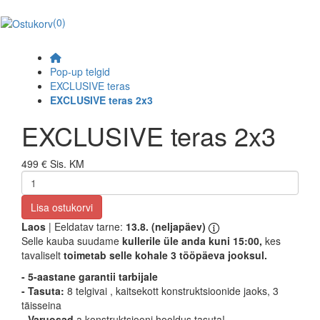
(0)
Pop-up telgid
EXCLUSIVE teras
EXCLUSIVE teras 2x3
EXCLUSIVE teras 2x3
499 €
Sis. KM
Lisa ostukorvi
Laos
| Eeldatav tarne:
13.8. (neljapäev)
Selle kauba suudame
kullerile üle anda kuni 15:00,
kes
tavaliselt
toimetab selle kohale 3 tööpäeva jooksul.
- 5-aastane garantii tarbijale
- Tasuta:
8 telgivai , kaitsekott konstruktsioonide jaoks, 3
täisseina
-
Varuosad
a konstruktsiooni hooldus tasuta!