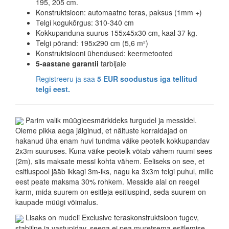
195, 205 cm.
Konstruktsioon: automaatne teras, paksus (1mm +)
Telgi kogukõrgus: 310-340 cm
Kokkupanduna suurus 155x45x30 cm, kaal 37 kg.
Telgi põrand: 195x290 cm (5,6 m²)
Konstruktsiooni ühendused: keermetooted
5-aastane garantii
tarbijale
Registreeru ja saa
5 EUR soodustus iga tellitud
telgi eest.
Parim valik müügieesmärkideks turgudel ja messidel.
Oleme pikka aega jälginud, et näituste korraldajad on
hakanud üha enam huvi tundma väike peotelk kokkupandav
2x3m suuruses. Kuna väike peotelk võtab vähem ruumi sees
(2m), siis maksate messi kohta vähem. Eeliseks on see, et
esitluspool jääb ikkagi 3m-iks, nagu ka 3x3m telgi puhul, mille
eest peate maksma 30% rohkem. Messide alal on reegel
karm, mida suurem on esitleja esitluspind, seda suurem on
kaupade müügi võimalus.
Lisaks on mudeli Exclusive teraskonstruktsioon tugev,
stabiilne ja vastupidav, seega ei pea muretsema esitlemise