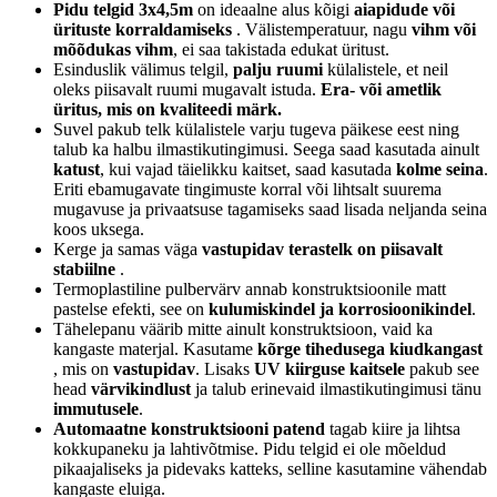
Pidu telgid 3x4,5m
on ideaalne alus kõigi
aiapidude või
ürituste korraldamiseks
. Välistemperatuur, nagu
vihm või
mõõdukas vihm
, ei saa takistada edukat üritust.
Esinduslik välimus telgil,
palju ruumi
külalistele, et neil
oleks piisavalt ruumi mugavalt istuda.
Era- või ametlik
üritus, mis on kvaliteedi märk.
Suvel pakub telk külalistele varju tugeva päikese eest ning
talub ka halbu ilmastikutingimusi. Seega saad kasutada ainult
katust
, kui vajad täielikku kaitset, saad kasutada
kolme seina
.
Eriti ebamugavate tingimuste korral või lihtsalt suurema
mugavuse ja privaatsuse tagamiseks saad lisada neljanda seina
koos uksega.
Kerge ja samas väga
vastupidav terastelk on piisavalt
stabiilne
.
Termoplastiline pulbervärv annab konstruktsioonile matt
pastelse efekti, see on
kulumiskindel ja korrosioonikindel
.
Tähelepanu väärib mitte ainult konstruktsioon, vaid ka
kangaste materjal. Kasutame
kõrge tihedusega kiudkangast
, mis on
vastupidav
. Lisaks
UV kiirguse kaitsele
pakub see
head
värvikindlust
ja talub erinevaid ilmastikutingimusi tänu
immutusele
.
Automaatne konstruktsiooni patend
tagab kiire ja lihtsa
kokkupaneku ja lahtivõtmise. Pidu telgid ei ole mõeldud
pikaajaliseks ja pidevaks katteks, selline kasutamine vähendab
kangaste eluiga.