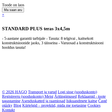
Toode on laos
Ma saan aru
×
STANDARD PLUS teras 3x4,5m
- 5-aastane garantii tarbijale - Tasuta: 8 telgivai , kaitsekott
konstruktsioonide jaoks, 3 täisseina - Varuosad a konstruktsiooni
hooldus tasuta!
© 2026 HAGO
Transport ja varud
Logi sisse (sooduskonto)
Registreeru (sooduskonto)
Meist
Äritingimused
Reklaamid - toote
tagastamine
Asenduskatted ja raamiosad
Isikuandmete kaitse
Časté
otázky
Blog
Kiirtelgid – projektid, mida me toetasime
Cookies
Kontakt