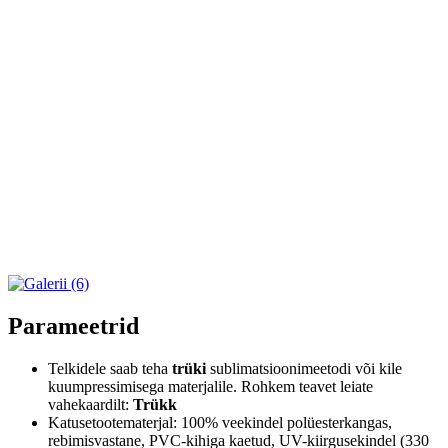
Parameetrid
Telkidele saab teha
trüki
sublimatsioonimeetodi või kile
kuumpressimisega materjalile. Rohkem teavet leiate
vahekaardilt:
Trükk
Katusetootematerjal: 100% veekindel polüesterkangas,
rebimisvastane, PVC-kihiga kaetud, UV-kiirgusekindel (330