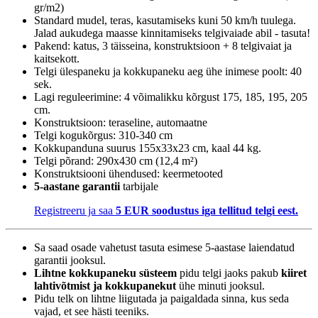
gr/m2)
Standard mudel, teras, kasutamiseks kuni 50 km/h tuulega.
Jalad aukudega maasse kinnitamiseks telgivaiade abil - tasuta!
Pakend: katus, 3 täisseina, konstruktsioon + 8 telgivaiat ja
kaitsekott.
Telgi ülespaneku ja kokkupaneku aeg ühe inimese poolt: 40
sek.
Lagi reguleerimine: 4 võimalikku kõrgust 175, 185, 195, 205
cm.
Konstruktsioon: teraseline, automaatne
Telgi kogukõrgus: 310-340 cm
Kokkupanduna suurus 155x33x23 cm, kaal 44 kg.
Telgi põrand: 290x430 cm (12,4 m²)
Konstruktsiooni ühendused: keermetooted
5-aastane garantii
tarbijale
Registreeru ja saa
5 EUR soodustus iga tellitud telgi eest.
Sa saad osade vahetust tasuta esimese 5-aastase laiendatud
garantii jooksul.
Lihtne kokkupaneku süsteem
pidu telgi jaoks pakub
kiiret
lahtivõtmist ja kokkupanekut
ühe minuti jooksul.
Pidu telk on lihtne liigutada ja paigaldada sinna, kus seda
vajad, et see hästi teeniks.