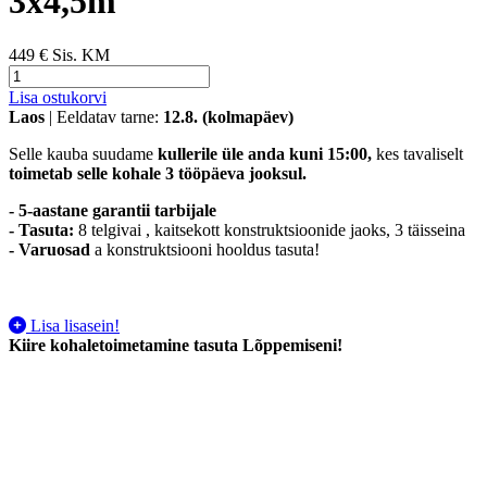
3x4,5m
449 €
Sis. KM
Lisa ostukorvi
Laos
| Eeldatav tarne:
12.8. (kolmapäev)
Selle kauba suudame
kullerile üle anda kuni 15:00,
kes tavaliselt
toimetab selle kohale 3 tööpäeva jooksul.
- 5-aastane garantii tarbijale
- Tasuta:
8 telgivai , kaitsekott konstruktsioonide jaoks, 3 täisseina
-
Varuosad
a konstruktsiooni hooldus tasuta!
Lisa lisasein!
Kiire kohaletoimetamine tasuta
Lõppemiseni!