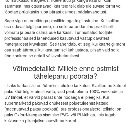
Konstruktsiooni tugevus, liidete tüüp ja kanga kaal on kolm
sammast, mis otsustavad, kas teie telk elab üle suvise tormi või
lõpetab prügikastis juba pärast esimest nädalavahetust.
Sage viga on neetidega plastliidetega telgi ostmine. Kui selline
osa odaval telgil puruneb, on selle parandamine praktiliselt
võimatu ja peate ostma uue karkassi. Tunnustatud tootjate
professionaalsed lahendused kasutavad vastupidavatest
materjalidest kruviliiteid. See tähendab, et isegi kui käärtelgi mõni
osa saab äärmuslikul kasutamisel kahjustada, piisab vaid selle
ühe konkreetse detaili väljavahetamisest.
Võtmedetailid: Millele enne ostmist
tähelepanu pöörata?
Lisaks karkassile on äärmiselt oluline ka katus. Kvaliteetne kate ei
paku käärtelgile ainult varju, vaid peab olema 100% veekindel ja
UV-kindel, et värvid pärast ühte hooaega ei pleegiks. Kui
supermarketid pakuvad õhukesest polüetüleenist katteid
(meenutavad paksu poekotti), siis professionaalsetel telkidel on
paks Oxford-kangas sisemise PVC- või PU-kihiga, mis tagab
kuivuse ka pikaajalise lausvihma korral.