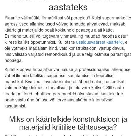
aastateks
Plaanite välimüüki, firmaüritust või perepidu? Kuigi supermarketite
agressiivsed allahindlused võivad tunduda ahvatlevad, maksab
käärtelgi materjalide pealt kokkuhoid peaaegu alati kätte.
Esimene tuuleiil või tugevam vihmavaling muudab "soodsa ostu"
kiiresti kalliks õppetunniksi. Kui otsite
usaldusväärset käärtelki
, ei
ole võtmeks madalaim hind, vaid konstruktsiooni vastupidavus,
mis välistab varjatud remondikulud ja uue telgi ostmise pärast igat
hooaega.
Kuristik odava hooajalise varjualuse ja professionaalse lahenduse
vahel ilmneb täielikult sagedasel kasutamisel ja keerulisel
maastikul. Kvaliteeti investeerimine ei tähenda ainult esteetikat,
vaid eelkõige inimeste turvalisust ja teie vara kaitset. Siit saate
teada, millised tehnilised parameetrid otsustavad, kas teie telk
peab vastu ühe ürituse või terve aastakümne intensiivset
kasutamist.
Miks on käärtelkide konstruktsioon ja
materjalid kriitilise tähtsusega?