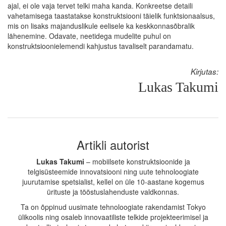
ajal, ei ole vaja tervet telki maha kanda. Konkreetse detaili
vahetamisega taastatakse konstruktsiooni täielik funktsionaalsus,
mis on lisaks majanduslikule eelisele ka keskkonnasõbralik
lähenemine. Odavate, neetidega mudelite puhul on
konstruktsioonielemendi kahjustus tavaliselt parandamatu.
Kirjutas:
Lukas Takumi
Artikli autorist
Lukas Takumi
– mobiilsete konstruktsioonide ja
telgisüsteemide innovatsiooni ning uute tehnoloogiate
juurutamise spetsialist, kellel on üle 10-aastane kogemus
ürituste ja tööstuslahenduste valdkonnas.
Ta on õppinud uusimate tehnoloogiate rakendamist Tokyo
ülikoolis ning osaleb innovaatiliste telkide projekteerimisel ja