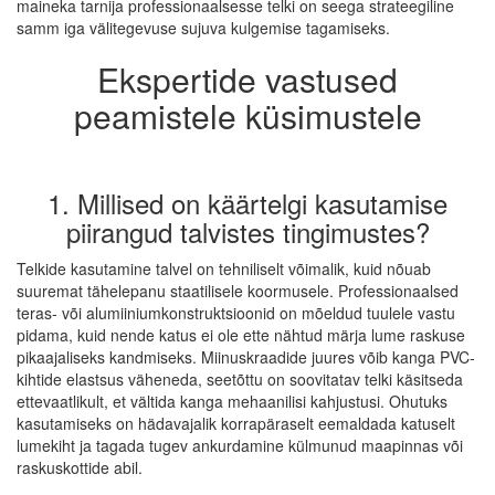
maineka tarnija professionaalsesse telki on seega strateegiline
samm iga välitegevuse sujuva kulgemise tagamiseks.
Ekspertide vastused
peamistele küsimustele
1. Millised on käärtelgi kasutamise
piirangud talvistes tingimustes?
Telkide kasutamine talvel on tehniliselt võimalik, kuid nõuab
suuremat tähelepanu staatilisele koormusele. Professionaalsed
teras- või alumiiniumkonstruktsioonid on mõeldud tuulele vastu
pidama, kuid nende katus ei ole ette nähtud märja lume raskuse
pikaajaliseks kandmiseks. Miinuskraadide juures võib kanga PVC-
kihtide elastsus väheneda, seetõttu on soovitatav telki käsitseda
ettevaatlikult, et vältida kanga mehaanilisi kahjustusi. Ohutuks
kasutamiseks on hädavajalik korrapäraselt eemaldada katuselt
lumekiht ja tagada tugev ankurdamine külmunud maapinnas või
raskuskottide abil.