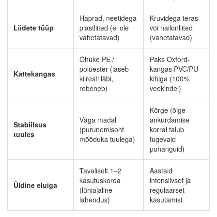
Haprad, neetidega
Kruvidega teras-
Liidete tüüp
plastliited (ei ole
või nailonliited
vahetatavad)
(vahetatavad)
Õhuke PE /
Paks Oxford-
polüester (laseb
kangas PVC/PU-
Kattekangas
kiiresti läbi,
kihiga (100%
rebeneb)
veekindel)
Kõrge (õige
Väga madal
ankurdamise
Stabiilsus
(purunemisoht
korral talub
tuules
mõõduka tuulega)
tugevaid
puhanguid)
Tavaliselt 1–2
Aastaid
kasutuskorda
intensiivset ja
Üldine eluiga
(lühiajaline
regulaarset
lahendus)
kasutamist