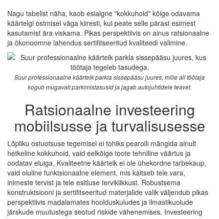
Nagu tabelist näha, kaob esialgne "kokkuhoid" kõige odavama
käärtelgi ostmisel väga kiiresti, kui peate selle pärast esimest
kasutamist ära viskama. Pikas perspektiivis on ainus ratsionaalne
ja ökonoomne lahendus sertifitseeritud kvaliteedi valimine.
Suur professionaalne käärtelk parkla sissepääsu juures, mille all töötaja
kogub mugavalt parkimistasusid ja jagab autojuhtidele teavet.
Ratsionaalne investeering
mobiilsusse ja turvalisusesse
Lõpliku ostuotsuse tegemisel ei tohiks pearolli mängida ainult
hetkeline kokkuhoid, vaid eelkõige toote tehniline väärtus ja
oodatav eluiga. Kvaliteetne käärtelk ei ole ühekordne tarbekaup,
vaid oluline funktsionaalne element, mis kaitseb teie vara,
inimeste tervist ja teie esitluse terviklikkust. Robustsema
konstruktsiooni ja sertifitseeritud materjalide valik väljendub pikas
perspektiivis madalamates hoolduskuludes ja ilmastikuolude
järskude muutustega seotud riskide vähenemises. Investeering