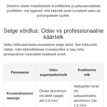
Detailne vaade massiivsetele kruviliidetele ja paksuseinalistele
profiilidele, mis tagavad, että käärtelk peab turvaliselt vastu ka
puhangulisele tuulele.
Selge võrdlus: Odav vs professionaalne
käärtelk
Valiku hõlbustamiseks koostasime selge tabeli. See kokkuvõte
näitab, miks käärtelkidesse investeerides ei tasu teha
järeleandmisi materjalide kvaliteedi arvelt.
Odav
Kvaliteetne
Parameeter
supermarketitelk
telk
Vastupidav teras
Õhuke alumiinium
või
Konstruktsiooni
või plekk (sageli
paksuseinaline
materjal
alla 0,8 mm)
alumiinium (üle
1,2 mm)