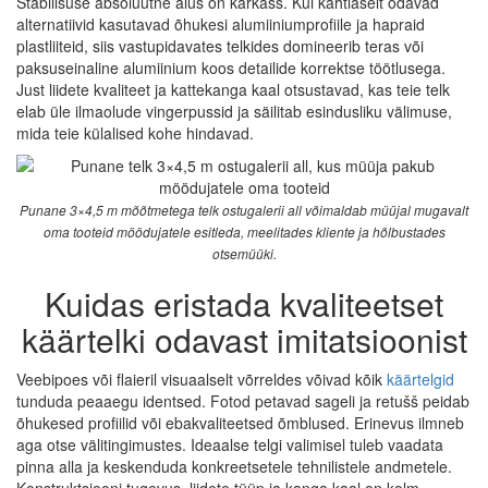
Stabiilsuse absoluutne alus on karkass. Kui kahtlaselt odavad
alternatiivid kasutavad õhukesi alumiiniumprofiile ja hapraid
plastliiteid, siis vastupidavates telkides domineerib teras või
paksuseinaline alumiinium koos detailide korrektse töötlusega.
Just liidete kvaliteet ja kattekanga kaal otsustavad, kas teie telk
elab üle ilmaolude vingerpussid ja säilitab esindusliku välimuse,
mida teie külalised kohe hindavad.
Punane 3×4,5 m mõõtmetega telk ostugalerii all võimaldab müüjal mugavalt
oma tooteid möödujatele esitleda, meelitades kliente ja hõlbustades
otsemüüki.
Kuidas eristada kvaliteetset
käärtelki odavast imitatsioonist
Veebipoes või flaieril visuaalselt võrreldes võivad kõik
käärtelgid
tunduda peaaegu identsed. Fotod petavad sageli ja retušš peidab
õhukesed profiilid või ebakvaliteetsed õmblused. Erinevus ilmneb
aga otse välitingimustes. Ideaalse telgi valimisel tuleb vaadata
pinna alla ja keskenduda konkreetsetele tehnilistele andmetele.