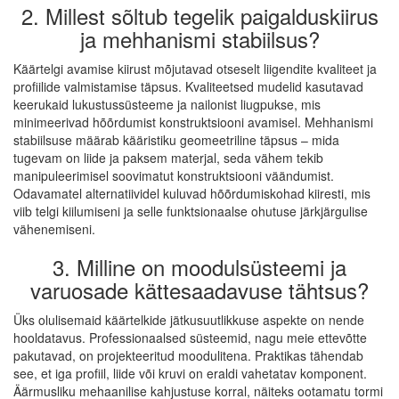
2. Millest sõltub tegelik paigalduskiirus
ja mehhanismi stabiilsus?
Käärtelgi avamise kiirust mõjutavad otseselt liigendite kvaliteet ja
profiilide valmistamise täpsus. Kvaliteetsed mudelid kasutavad
keerukaid lukustussüsteeme ja nailonist liugpukse, mis
minimeerivad hõõrdumist konstruktsiooni avamisel. Mehhanismi
stabiilsuse määrab kääristiku geomeetriline täpsus – mida
tugevam on liide ja paksem materjal, seda vähem tekib
manipuleerimisel soovimatut konstruktsiooni väändumist.
Odavamatel alternatiividel kuluvad hõõrdumiskohad kiiresti, mis
viib telgi kiilumiseni ja selle funktsionaalse ohutuse järkjärgulise
vähenemiseni.
3. Milline on moodulsüsteemi ja
varuosade kättesaadavuse tähtsus?
Üks olulisemaid käärtelkide jätkusuutlikkuse aspekte on nende
hooldatavus. Professionaalsed süsteemid, nagu meie ettevõtte
pakutavad, on projekteeritud moodulitena. Praktikas tähendab
see, et iga profiil, liide või kruvi on eraldi vahetatav komponent.
Äärmusliku mehaanilise kahjustuse korral, näiteks ootamatu tormi