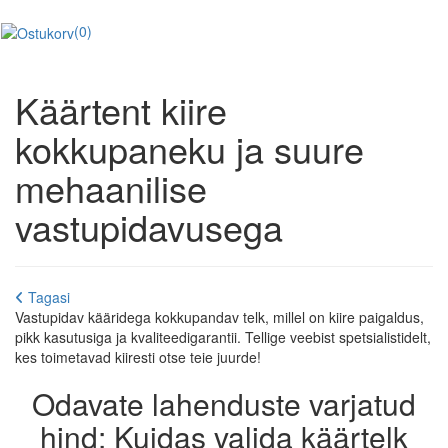
(0)
Käärtent kiire
kokkupaneku ja suure
mehaanilise
vastupidavusega
Tagasi
Vastupidav kääridega kokkupandav telk, millel on kiire paigaldus,
pikk kasutusiga ja kvaliteedigarantii. Tellige veebist spetsialistidelt,
kes toimetavad kiiresti otse teie juurde!
Odavate lahenduste varjatud
hind: Kuidas valida käärtelk